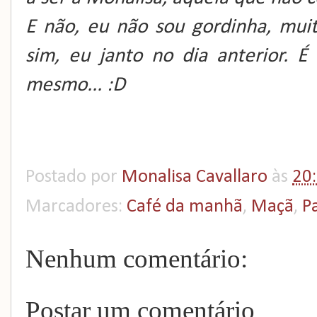
E não, eu não sou gordinha, muit
sim, eu janto no dia anterior. 
mesmo... :D
Postado por
Monalisa Cavallaro
às
20
Marcadores:
Café da manhã
,
Maçã
,
P
Nenhum comentário:
Postar um comentário