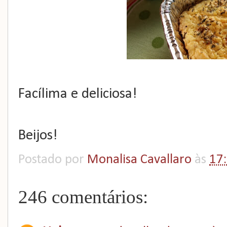
Facílima e deliciosa!
Beijos!
Postado por
Monalisa Cavallaro
às
17
246 comentários: