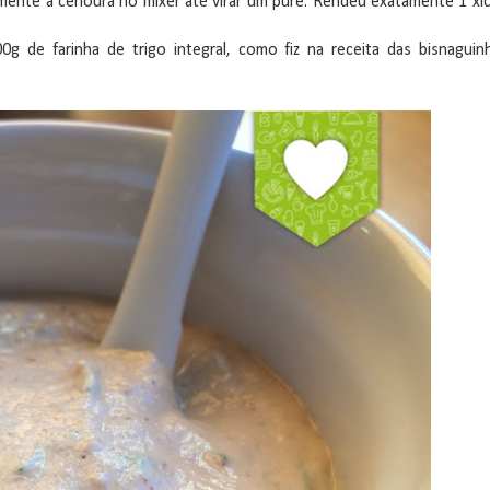
mente a cenoura no mixer até virar um purê. Rendeu exatamente 1 xíc
00g de farinha de trigo integral, como fiz na receita das bisnaguin