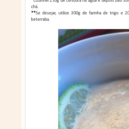
*
Cozinhei 250g de cenoura na água e depois bati so
chá.
**
Se desejar, utilize 300g de farinha de trigo e 2
beterraba.