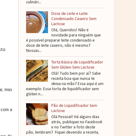
culinári...
Doce de Leite e Leite
Condensado Caseiro Sem
Lactose
Olá, Queridos! Não é
novidade para ninguém que
é possível preparar leite condensado e
doce de leite caseiro, não é mesmo?
sto
Nossas...
Torta Básica de Liquidificador
Sem Glúten Sem Lactose
Olá! Tudo bem por aí? Sabe
receita boa que nunca te
deixa na mão? Essa aqui é um
exemplo. Essa torta de liquidificador sem
ar, mas
glúten n...
Pão de Liquidificador Sem
 com a
Lactose
Olá Pessoal! Há alguns dias
atrás, publiquei no Facebook
e no Twitter a foto deste
pão, lembram? Fiquei devendo a receita,