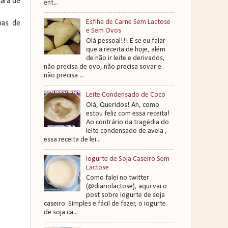
ara de
ent...
Esfiha de Carne Sem Lactose
has de
e Sem Ovos
Olá pessoal!!! E se eu falar
que a receita de hoje, além
de não ir leite e derivados,
não precisa de ovo, não precisa sovar e
não precisa ...
Leite Condensado de Coco
Olá, Queridos! Ah, como
estou feliz com essa receita!
Ao contrário da tragédia do
leite condensado de aveia ,
essa receita de lei...
Iogurte de Soja Caseiro Sem
Lactose
Como falei no twitter
(@diariolactose), aqui vai o
post sobre iogurte de soja
caseiro. Simples e fácil de fazer, o iogurte
de soja ca...