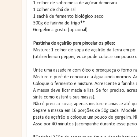
1 colher de sobremesa de açúcar demerara
1 colher de chá de sal
1 sachê de fermento biológico seco
500g de farinha de trigo
**
Gergelim a gosto (opcional)
Pastinha de açafrão para pincelar os pães:
Misture: 1 colher de sopa de açafrão da terra em pó
(utilizei lemon pepper, você pode colocar um pouco 
Unte uma assadeira com óleo e preaqueça o forno n
Misture o purê de cenoura e a água ainda mornos. Ac
Coloque o fermento e misture. Acrescente a farinha
A massa deve ficar macia e lisa. Se for preciso, ac
sinta como estará a sua massa).
Não é preciso sovar, apenas misture e amasse até 
Separe a massa em 16 porções de 50g cada. Modele b
pasta de açafrão e coloque um pouco de gergelim. Nã
Asse por 40 minutos (acompanhe durante esse períod