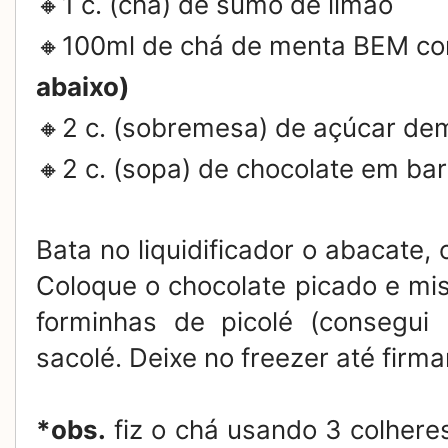
🔸1 c. (chá) de sumo de limão
🔸100ml de chá de menta BEM co
abaixo)
🔸2 c. (sobremesa) de açúcar de
🔸2 c. (sopa) de chocolate em ba
Bata no liquidificador o abacate,
Coloque o chocolate picado e mi
forminhas de picolé (consegui
sacolé. Deixe no freezer até firma
*obs.
fiz o chá usando 3 colhere